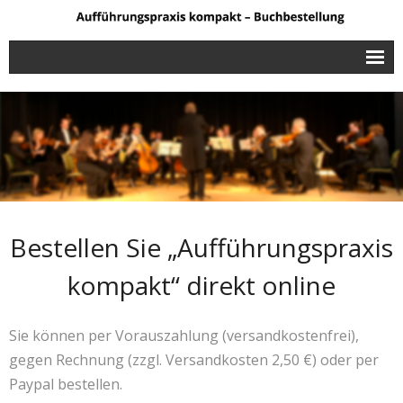
Aufführungspraxis kompakt
Buchbestellung
Leseproben
Rezensionen
Bestellen Sie „Aufführungspraxis
Der Autor
kompakt“ direkt online
Kontakt
Sie können per Vorauszahlung (versandkostenfrei),
gegen Rechnung (zzgl. Versandkosten 2,50 €) oder per
Paypal bestellen.